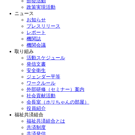
部会活動
政策実現活動
ニュース
お知らせ
プレスリリース
レポート
機関誌
機関会議
取り組み
活動スケジュール
発信文書
安全衛生
ジェンダー平等
ワークルール
外部研修（セミナー）案内
社会貢献活動
会長室（ホリちゃんの部屋）
役員紹介
福祉共済組合
福祉共済組合とは
共済制度
共済発信