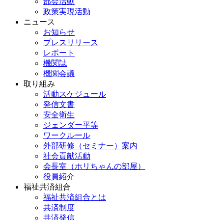
部会活動
政策実現活動
ニュース
お知らせ
プレスリリース
レポート
機関誌
機関会議
取り組み
活動スケジュール
発信文書
安全衛生
ジェンダー平等
ワークルール
外部研修（セミナー）案内
社会貢献活動
会長室（ホリちゃんの部屋）
役員紹介
福祉共済組合
福祉共済組合とは
共済制度
共済発信